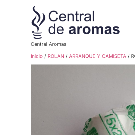
Central Aromas
Inicio
/
ROLAN
/
ARRANQUE Y CAMISETA
/ R