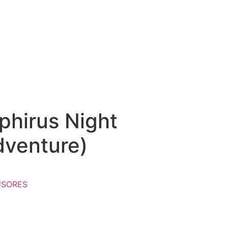
phirus Night
dventure)
USORES